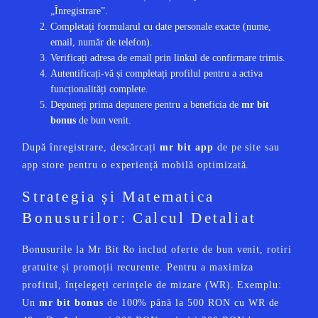
„Înregistrare”.
Completați formularul cu date personale exacte (nume,
email, număr de telefon).
Verificați adresa de email prin linkul de confirmare trimis.
Autentificați-vă și completați profilul pentru a activa
funcționalități complete.
Depuneți prima depunere pentru a beneficia de
mr bit
bonus
de bun venit.
După înregistrare, descărcați
mr bit app
de pe site sau
app store pentru o experiență mobilă optimizată.
Strategia și Matematica
Bonusurilor: Calcul Detaliat
Bonusurile la Mr Bit Ro includ oferte de bun venit, rotiri
gratuite și promoții recurente. Pentru a maximiza
profitul, înțelegeți cerințele de mizare (WR). Exemplu:
Un
mr bit bonus
de 100% până la 500 RON cu WR de