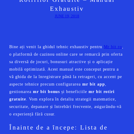
Exhaustiv
JUNE 19, 2018
Bine ați venit la ghidul tehnic exhaustiv pentru
Mr bit ro
,
o platformă de cazinou online care se remarcă prin oferta
sa diversă de jocuri, bonusuri atractive și o aplicație
mobilă optimizată. Acest manual este conceput pentru a
vă ghida de la înregistrare până la retrageri, cu accent pe
aspecte tehnice precum configurarea
mr bit app
,
gestionarea
mr bit bonus
și beneficiile
mr bit rotiri
gratuite
. Vom explora în detaliu strategii matematice,
securitate, depanare și întrebări frecvente, asigurându-vă
o experiență fără cusur.
Înainte de a începe: Lista de