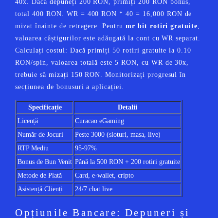
40x. Dacă depuneți 200 RON, primiți 200 RON bonus,
total 400 RON. WR = 400 RON * 40 = 16,000 RON de
mizat înainte de retragere. Pentru
mr bit rotiri gratuite
,
valoarea câștigurilor este adăugată la cont cu WR separat.
Calculați costul: Dacă primiți 50 rotiri gratuite la 0.10
RON/spin, valoarea totală este 5 RON, cu WR de 30x,
trebuie să mizați 150 RON. Monitorizați progresul în
secțiunea de bonusuri a aplicației.
Specificație
Detalii
Licență
Curacao eGaming
Număr de Jocuri
Peste 3000 (sloturi, masa, live)
RTP Mediu
95-97%
Bonus de Bun Venit
Până la 500 RON + 200 rotiri gratuite
Metode de Plată
Card, e-wallet, cripto
Asistență Clienți
24/7 chat live
Opțiunile Bancare: Depuneri și