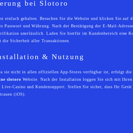
ierung bei Slotoro
st einfach gehalten. Besuchen Sie die Website und klicken Sie auf d
 Passwort und Währung. Nach der Bestätigung der E-Mail-Adresse is
rifikation unerlässlich. Laden Sie hierfür im Kundenbereich eine K
die Sicherheit aller Transaktionen.
nstallation & Nutzung
 sie nicht in allen offiziellen App-Stores verfügbar ist, erfolgt di
ine slotoro
Website. Nach der Installation loggen Sie sich mit Ihre
Live-Casino und Kundensupport. Stellen Sie sicher, dass Ihr Gerät 
trauen (iOS).