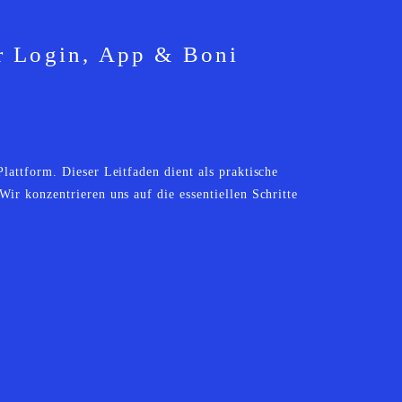
ür Login, App & Boni
lattform. Dieser Leitfaden dient als praktische
Wir konzentrieren uns auf die essentiellen Schritte