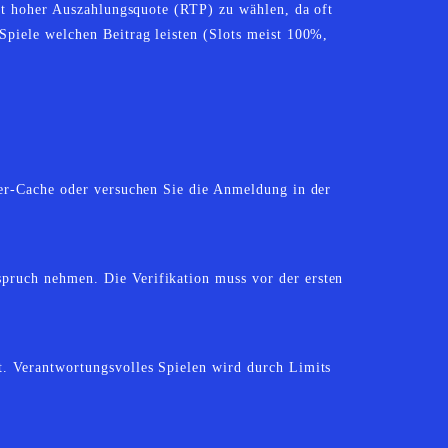
mit hoher Auszahlungsquote (RTP) zu wählen, da oft
Spiele welchen Beitrag leisten (Slots meist 100%,
ser-Cache oder versuchen Sie die Anmeldung in der
pruch nehmen. Die Verifikation muss vor der ersten
t. Verantwortungsvolles Spielen wird durch Limits