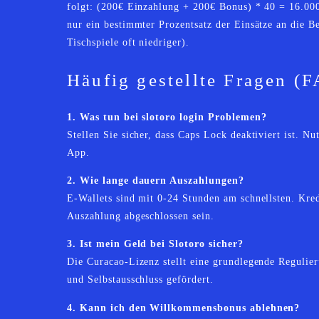
folgt: (200€ Einzahlung + 200€ Bonus) * 40 = 16.000€
nur ein bestimmter Prozentsatz der Einsätze an die B
Tischspiele oft niedriger).
Häufig gestellte Fragen (
1. Was tun bei
slotoro login
Problemen?
Stellen Sie sicher, dass Caps Lock deaktiviert ist. 
App.
2. Wie lange dauern Auszahlungen?
E-Wallets sind mit 0-24 Stunden am schnellsten. Kre
Auszahlung abgeschlossen sein.
3. Ist mein Geld bei Slotoro sicher?
Die Curacao-Lizenz stellt eine grundlegende Regulie
und Selbstausschluss gefördert.
4. Kann ich den Willkommensbonus ablehnen?