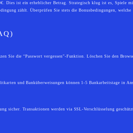
. Dies ist ein erheblicher Betrag. Strategisch klug ist es, Spiele 
edingung zählt. Überprüfen Sie stets die Bonusbedingungen, welche 
FAQ)
Nutzen Sie die “Passwort vergessen”-Funktion. Löschen Sie den Brow
ditkarten und Banküberweisungen können 1-5 Bankarbeitstage in Ans
rung sicher. Transaktionen werden via SSL-Verschlüsselung geschütz