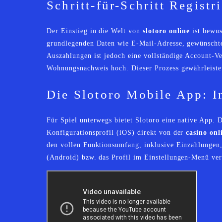
Schritt-für-Schritt Registr
Der Einstieg in die Welt von
slotoro online
ist bewus
grundlegenden Daten wie E-Mail-Adresse, gewünschtes
Auszahlungen ist jedoch eine vollständige Account-Ve
Wohnungsnachweis hoch. Dieser Prozess gewährleistet 
Die Slotoro Mobile App: I
Für Spiel unterwegs bietet Slotoro eine native App. Da
Konfigurationsprofil (iOS) direkt von der
casino onl
den vollen Funktionsumfang, inklusive Einzahlungen, 
(Android) bzw. das Profil im Einstellungen-Menü ver