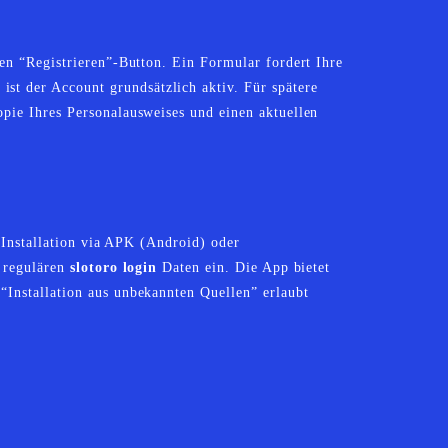
en “Registrieren”-Button. Ein Formular fordert Ihre
t der Account grundsätzlich aktiv. Für spätere
opie Ihres Personalausweises und einen aktuellen
e Installation via APK (Android) oder
n regulären
slotoro login
Daten ein. Die App bietet
“Installation aus unbekannten Quellen” erlaubt