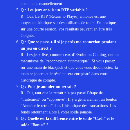
documents manuellement.
Q : Les jeux ont-ils un RTP variable ?
R : Oui. Le RTP (Return to Player) annoncé est une
moyenne théorique sur des milliards de tours. En pratique,
sur une courte session, vos résultats peuvent en être très
éloignés.
Q : Que se passe-t-il si je perds ma connexion pendant
un jeu en direct ?
R : Les jeux live, comme ceux d’Evolution Gaming, ont un
mécanisme de “reconnexion automatique”. Si vous pariez
sur une main de blackjack et que vous vous déconnectez, la
main se jouera et le résultat sera enregistré dans votre
historique de compte.
Q : Puis-je annuler un retrait ?
R : Oui, tant que le retrait n’a pas passé l’étape de
“traitement” ou “approuvé”. Il y a généralement un bouton
“Annuler le retrait” dans l’historique des transactions. Les
fonds retournent alors à votre solde jouable.
Q : Quelle est la différence entre le solde “Cash” et le
solde “Bonus” ?