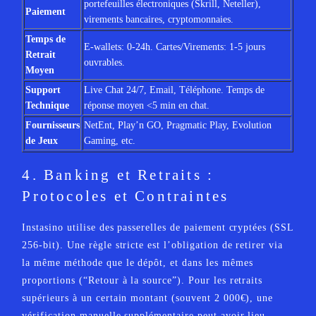
portefeuilles électroniques (Skrill, Neteller),
Paiement
virements bancaires, cryptomonnaies.
Temps de
E-wallets: 0-24h. Cartes/Virements: 1-5 jours
Retrait
ouvrables.
Moyen
Support
Live Chat 24/7, Email, Téléphone. Temps de
Technique
réponse moyen <5 min en chat.
Fournisseurs
NetEnt, Play’n GO, Pragmatic Play, Evolution
de Jeux
Gaming, etc.
4. Banking et Retraits :
Protocoles et Contraintes
Instasino utilise des passerelles de paiement cryptées (SSL
256-bit). Une règle stricte est l’obligation de retirer via
la même méthode que le dépôt, et dans les mêmes
proportions (“Retour à la source”). Pour les retraits
supérieurs à un certain montant (souvent 2 000€), une
vérification manuelle supplémentaire peut avoir lieu,