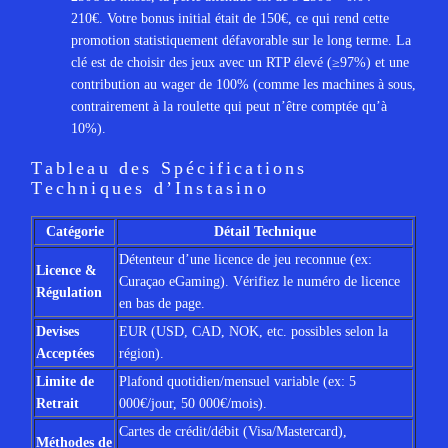
210€. Votre bonus initial était de 150€, ce qui rend cette
promotion statistiquement défavorable sur le long terme. La
clé est de choisir des jeux avec un RTP élevé (≥97%) et une
contribution au wager de 100% (comme les machines à sous,
contrairement à la roulette qui peut n’être comptée qu’à
10%).
Tableau des Spécifications
Techniques d’Instasino
Catégorie
Détail Technique
Détenteur d’une licence de jeu reconnue (ex:
Licence &
Curaçao eGaming). Vérifiez le numéro de licence
Régulation
en bas de page.
Devises
EUR (USD, CAD, NOK, etc. possibles selon la
Acceptées
région).
Limite de
Plafond quotidien/mensuel variable (ex: 5
Retrait
000€/jour, 50 000€/mois).
Cartes de crédit/débit (Visa/Mastercard),
Méthodes de