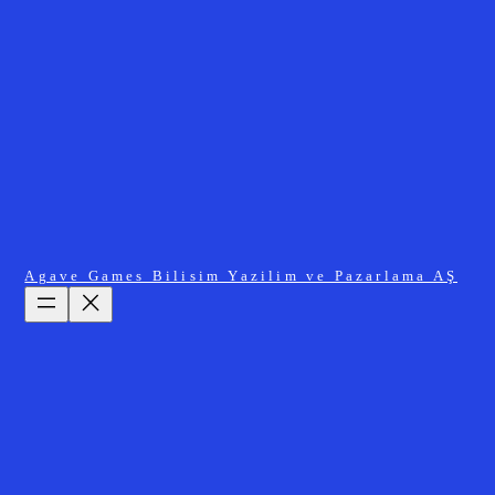
Skip
to
content
Agave Games Bilisim Yazilim ve Pazarlama AŞ