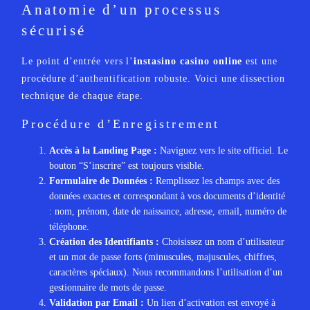
Anatomie d’un processus
sécurisé
Le point d’entrée vers l’
instasino casino online
est une
procédure d’authentification robuste. Voici une dissection
technique de chaque étape.
Procédure d’Enregistrement
Accès à la Landing Page :
Naviguez vers le site officiel. Le
bouton “S’inscrire” est toujours visible.
Formulaire de Données :
Remplissez les champs avec des
données exactes et correspondant à vos documents d’identité
: nom, prénom, date de naissance, adresse, email, numéro de
téléphone.
Création des Identifiants :
Choisissez un nom d’utilisateur
et un mot de passe forts (minuscules, majuscules, chiffres,
caractères spéciaux). Nous recommandons l’utilisation d’un
gestionnaire de mots de passe.
Validation par Email :
Un lien d’activation est envoyé à