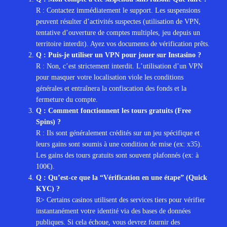
R : Contactez immédiatement le support. Les suspensions
peuvent résulter d’activités suspectes (utilisation de VPN,
tentative d’ouverture de comptes multiples, jeu depuis un
territoire interdit). Ayez vos documents de vérification prêts.
Q : Puis-je utiliser un VPN pour jouer sur Instasino ?
R : Non, c’est strictement interdit. L’utilisation d’un VPN
pour masquer votre localisation viole les conditions
générales et entraînera la confiscation des fonds et la
fermeture du compte.
Q : Comment fonctionnent les tours gratuits (Free
Spins) ?
R : Ils sont généralement crédités sur un jeu spécifique et
leurs gains sont soumis à une condition de mise (ex: x35).
Les gains des tours gratuits sont souvent plafonnés (ex: à
100€).
Q : Qu’est-ce que la “Vérification en une étape” (Quick
KYC) ?
R> Certains casinos utilisent des services tiers pour vérifier
instantanément votre identité via des bases de données
publiques. Si cela échoue, vous devrez fournir des