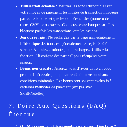
Transaction échouée :
Vérifiez les fonds disponibles sur
votre moyen de paiement, les limites de transaction imposées
par votre banque, et que les données saisies (numéro de
carte, CVV) sont exactes. Contactez votre banque car elles
bloquent parfois les transactions vers les casinos.
Jeu qui se fige :
Ne rechargez pas la page immédiatement.
L’historique des tours est généralement enregistré côté
serveur. Attendez 2 minutes, puis rechargez. Utilisez la
fonction “Historique des parties” pour récupérer votre
session.
Bonus non crédité :
Assurez-vous d’avoir entré un code
promo si nécessaire, et que votre dépôt correspond aux
conditions minimales. Les bonus sont souvent exclusifs à
certaines méthodes de paiement (ex: pas avec
Skrill/Neteller).
7. Foire Aux Questions (FAQ)
Étendue
Q : Mon compte a été suspendu sans raison. Que faire ?