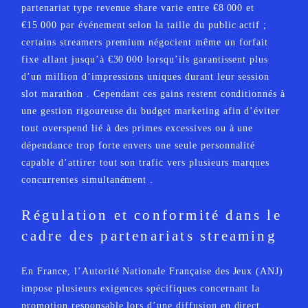
partenariat type revenue share varie entre €8 000 et
€15 000 par événement selon la taille du public actif ;
certains streamers premium négocient même un forfait
fixe allant jusqu’à €30 000 lorsqu’ils garantissent plus
d’un million d’impressions uniques durant leur session
slot marathon . Cependant ces gains restent conditionnés à
une gestion rigoureuse du budget marketing afin d’éviter
tout overspend lié à des primes excessives ou à une
dépendance trop forte envers une seule personnalité
capable d’attirer tout son trafic vers plusieurs marques
concurrentes simultanément .
Régulation et conformité dans le
cadre des partenariats streaming
En France, l’Autorité Nationale Française des Jeux (ANJ)
impose plusieurs exigences spécifiques concernant la
promotion responsable lors d’une diffusion en direct