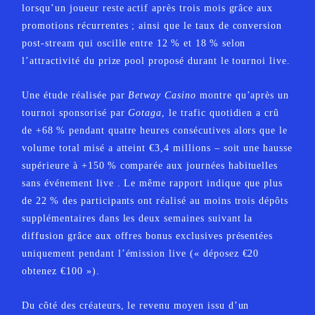
lorsqu’un joueur reste actif après trois mois grâce aux
promotions récurrentes ; ainsi que le taux de conversion
post‑stream qui oscille entre 12 % et 18 % selon
l’attractivité du prize pool proposé durant le tournoi live.
Une étude réalisée par
Betway Casino
montre qu’après un
tournoi sponsorisé par
Gotaga
, le trafic quotidien a crû
de +68 % pendant quatre heures consécutives alors que le
volume total misé a atteint €3,4 millions – soit une hausse
supérieure à +150 % comparée aux journées habituelles
sans événement live . Le même rapport indique que plus
de 22 % des participants ont réalisé au moins trois dépôts
supplémentaires dans les deux semaines suivant la
diffusion grâce aux offres bonus exclusives présentées
uniquement pendant l’émission live (« déposez €20
obtenez €100 »).
Du côté des créateurs, le revenu moyen issu d’un