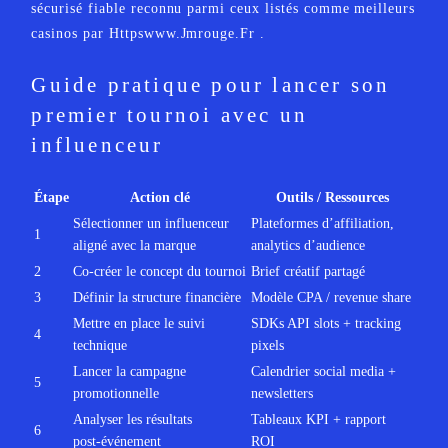
sécurisé fiable reconnu parmi ceux listés comme meilleurs
casinos par Httpswww.Jmrouge.Fr .
Guide pratique pour lancer son
premier tournoi avec un
influenceur
Étape
Action clé
Outils / Ressources
Sélectionner un influenceur
Plateformes d’affiliation,
1
aligné avec la marque
analytics d’audience
2
Co‑créer le concept du tournoi
Brief créatif partagé
3
Définir la structure financière
Modèle CPA / revenue share
Mettre en place le suivi
SDKs API slots + tracking
4
technique
pixels
Lancer la campagne
Calendrier social media +
5
promotionnelle
newsletters
Analyser les résultats
Tableaux KPI + rapport
6
post‑événement
ROI