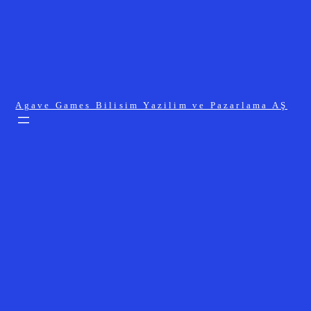
Skip
to
content
Agave Games Bilisim Yazilim ve Pazarlama AŞ