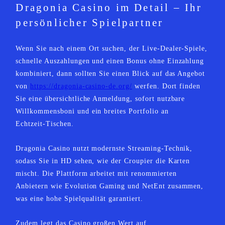
Dragonia Casino im Detail – Ihr
persönlicher Spielpartner
Wenn Sie nach einem Ort suchen, der Live‑Dealer‑Spiele,
schnelle Auszahlungen und einen Bonus ohne Einzahlung
kombiniert, dann sollten Sie einen Blick auf das Angebot
von
https://dragonia-casino-de.org/
werfen. Dort finden
Sie eine übersichtliche Anmeldung, sofort nutzbare
Willkommensboni und ein breites Portfolio an
Echtzeit‑Tischen.
Dragonia Casino nutzt modernste Streaming‑Technik,
sodass Sie in HD sehen, wie der Croupier die Karten
mischt. Die Plattform arbeitet mit renommierten
Anbietern wie Evolution Gaming und NetEnt zusammen,
was eine hohe Spielqualität garantiert.
Zudem legt das Casino großen Wert auf