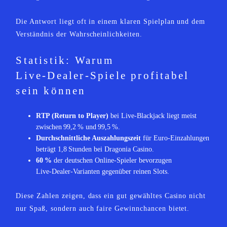
Die Antwort liegt oft in einem klaren Spielplan und dem
Verständnis der Wahrscheinlichkeiten.
Statistik: Warum
Live‑Dealer‑Spiele profitabel
sein können
RTP (Return to Player)
bei Live‑Blackjack liegt meist
zwischen 99,2 % und 99,5 %.
Durchschnittliche Auszahlungszeit
für Euro‑Einzahlungen
beträgt 1,8 Stunden bei Dragonia Casino.
60 %
der deutschen Online‑Spieler bevorzugen
Live‑Dealer‑Varianten gegenüber reinen Slots.
Diese Zahlen zeigen, dass ein gut gewähltes Casino nicht
nur Spaß, sondern auch faire Gewinnchancen bietet.