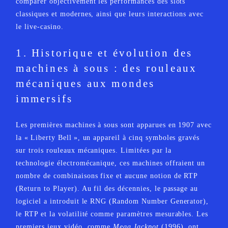
comparer objectivement les performances des slots
classiques et modernes, ainsi que leurs interactions avec
le live‑casino.
1. Historique et évolution des
machines à sous : des rouleaux
mécaniques aux mondes
immersifs
Les premières machines à sous sont apparues en 1907 avec
la « Liberty Bell », un appareil à cinq symboles gravés
sur trois rouleaux mécaniques. Limitées par la
technologie électromécanique, ces machines offraient un
nombre de combinaisons fixe et aucune notion de RTP
(Return to Player). Au fil des décennies, le passage au
logiciel a introduit le RNG (Random Number Generator),
le RTP et la volatilité comme paramètres mesurables. Les
premiers jeux vidéo, comme
Mega Jackpot
(1996), ont