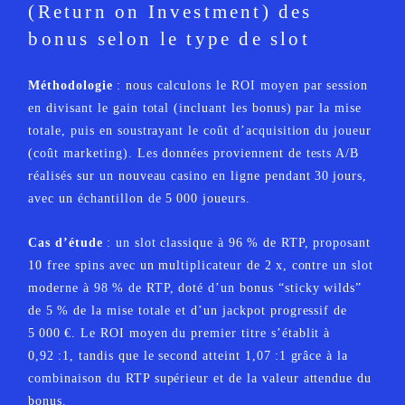
(Return on Investment) des
bonus selon le type de slot
Méthodologie
: nous calculons le ROI moyen par session
en divisant le gain total (incluant les bonus) par la mise
totale, puis en soustrayant le coût d’acquisition du joueur
(coût marketing). Les données proviennent de tests A/B
réalisés sur un nouveau casino en ligne pendant 30 jours,
avec un échantillon de 5 000 joueurs.
Cas d’étude
: un slot classique à 96 % de RTP, proposant
10 free spins avec un multiplicateur de 2 x, contre un slot
moderne à 98 % de RTP, doté d’un bonus “sticky wilds”
de 5 % de la mise totale et d’un jackpot progressif de
5 000 €. Le ROI moyen du premier titre s’établit à
0,92 :1, tandis que le second atteint 1,07 :1 grâce à la
combinaison du RTP supérieur et de la valeur attendue du
bonus.