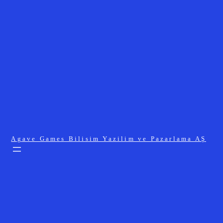
Skip
to
content
Agave Games Bilisim Yazilim ve Pazarlama AŞ