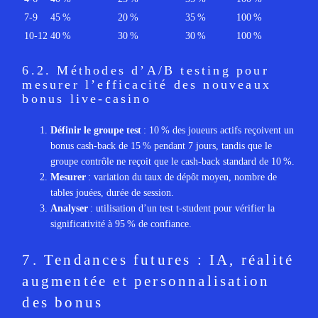
7‑9
45 %
20 %
35 %
100 %
10‑12
40 %
30 %
30 %
100 %
6.2. Méthodes d’A/B testing pour
mesurer l’efficacité des nouveaux
bonus live‑casino
Définir le groupe test
: 10 % des joueurs actifs reçoivent un
bonus cash‑back de 15 % pendant 7 jours, tandis que le
groupe contrôle ne reçoit que le cash‑back standard de 10 %.
Mesurer
: variation du taux de dépôt moyen, nombre de
tables jouées, durée de session.
Analyser
: utilisation d’un test t‑student pour vérifier la
significativité à 95 % de confiance.
7. Tendances futures : IA, réalité
augmentée et personnalisation
des bonus