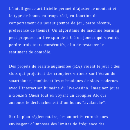
L’intelligence artificielle permet d’ajuster le montant et
le type de bonus en temps réel, en fonction du
comportement du joueur (temps de jeu, perte récente,
préférence de thème). Un algorithme de machine learning
peut proposer un free spin de 2 € à un joueur qui vient de
perdre trois tours consécutifs, afin de restaurer le
sentiment de contrôle.
Des projets de réalité augmentée (RA) voient le jour : des
slots qui projettent des croupiers virtuels sur l’écran du
smartphone, combinant les mécaniques de slots modernes
avec l’interaction humaine du live‑casino. Imaginez jouer
à
Gonzo’s Quest
tout en voyant un croupier AR qui
annonce le déclenchement d’un bonus “avalanche”.
Sur le plan réglementaire, les autorités européennes
envisagent d’imposer des limites de fréquence des