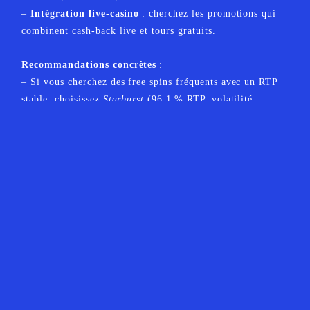
–
Intégration live‑casino
: cherchez les promotions qui
combinent cash‑back live et tours gratuits.
Recommandations concrètes
:
– Si vous cherchez des free spins fréquents avec un RTP
stable, choisissez
Starburst
(96,1 % RTP, volatilité
moyenne).
– Pour des jackpots progressifs et des bonus “sticky
wilds”,
Jammin’ Jars
(98 % RTP, haute volatilité) offre
un potentiel de gain élevé.
– Les joueurs mobiles qui veulent alterner entre slots et
tables live peuvent profiter de
Mega Roulette
qui propose
un bonus de dépôt live‑casino de 20 % pendant 48 h.
Astuce finale
: combinez vos free spins sur un slot
moderne avec les promotions de cash‑back du live‑casino.
En déposant 50 € et en recevant 10 % de cash‑back, vous
obtenez 5 € supplémentaires à miser sur les free spins,