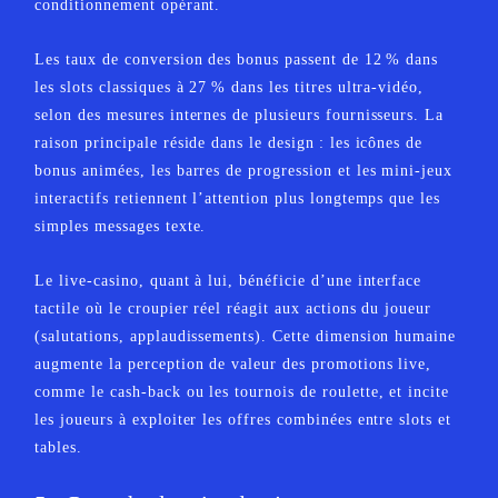
conditionnement opérant.
Les taux de conversion des bonus passent de 12 % dans
les slots classiques à 27 % dans les titres ultra‑vidéo,
selon des mesures internes de plusieurs fournisseurs. La
raison principale réside dans le design : les icônes de
bonus animées, les barres de progression et les mini‑jeux
interactifs retiennent l’attention plus longtemps que les
simples messages texte.
Le live‑casino, quant à lui, bénéficie d’une interface
tactile où le croupier réel réagit aux actions du joueur
(salutations, applaudissements). Cette dimension humaine
augmente la perception de valeur des promotions live,
comme le cash‑back ou les tournois de roulette, et incite
les joueurs à exploiter les offres combinées entre slots et
tables.