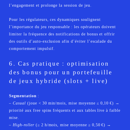
l’engagement et prolonge la session de jeu.
Pour les régulateurs, ces dynamiques soulignent
l’importance du jeu responsable : les opérateurs doivent
limiter la fréquence des notifications de bonus et offrir
des outils d’auto‑exclusion afin d’éviter l’escalade du
comportement impulsif.
6. Cas pratique : optimisation
des bonus pour un portefeuille
de jeux hybride (slots + live)
Segmentation
:
–
Casual
(joue < 30 min/mois, mise moyenne ≤ 0,10 €) →
priorité aux free spins fréquents et aux tables live à faible
mise.
–
High‑roller
(≥ 2 h/mois, mise moyenne ≥ 0,50 €) →