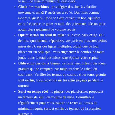
le seuil de mise minimum du cash‑back.
Choix des machines
: privilégiez des slots à volatilité
moyenne et un RTP supérieur à 96 %. Des titres comme
Gonzo’s Quest
ou
Book of Dead
offrent un bon équilibre
entre fréquence de gains et taille des paiements, idéaux pour
accumuler rapidement le volume requis.
Optimisation du seuil de mise
: si le cash‑back exige 30 €
de mise quotidienne, répartissez vos paris en plusieurs petites
mises de 5 € sur des lignes multiples, plutôt que de tout
placer sur un seul spin. Vous augmentez le nombre de tours
joués, donc le total des mises, sans épuiser votre capital.
Utilisation des tours bonus
: certains jeux offrent des tours
gratuits qui ne comptent pas toujours dans le calcul du
cash‑back. Vérifiez les termes du casino ; si les tours gratuits
sont exclus, focalisez‑vous sur les spins payants pendant le
tournoi.
Suivi en temps réel
: la plupart des plateformes proposent
un tableau de suivi du volume de mise. Consultez-le
régulièrement pour vous assurer de rester au-dessus du
minimum requis, surtout en fin de tournoi où la pression
augmente.