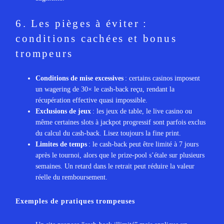
6. Les pièges à éviter :
conditions cachées et bonus
trompeurs
Conditions de mise excessives
: certains casinos imposent
un wagering de 30× le cash‑back reçu, rendant la
récupération effective quasi impossible.
Exclusions de jeux
: les jeux de table, le live casino ou
même certaines slots à jackpot progressif sont parfois exclus
du calcul du cash‑back. Lisez toujours la fine print.
Limites de temps
: le cash‑back peut être limité à 7 jours
après le tournoi, alors que le prize‑pool s’étale sur plusieurs
semaines. Un retard dans le retrait peut réduire la valeur
réelle du remboursement.
Exemples de pratiques trompeuses