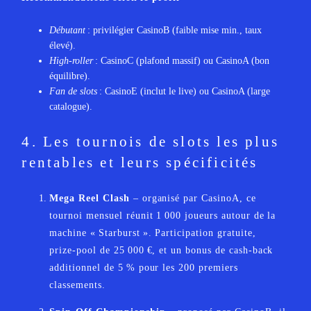
Débutant
: privilégier CasinoB (faible mise min., taux
élevé).
High‑roller
: CasinoC (plafond massif) ou CasinoA (bon
équilibre).
Fan de slots
: CasinoE (inclut le live) ou CasinoA (large
catalogue).
4. Les tournois de slots les plus
rentables et leurs spécificités
Mega Reel Clash
– organisé par CasinoA, ce
tournoi mensuel réunit 1 000 joueurs autour de la
machine « Starburst ». Participation gratuite,
prize‑pool de 25 000 €, et un bonus de cash‑back
additionnel de 5 % pour les 200 premiers
classements.