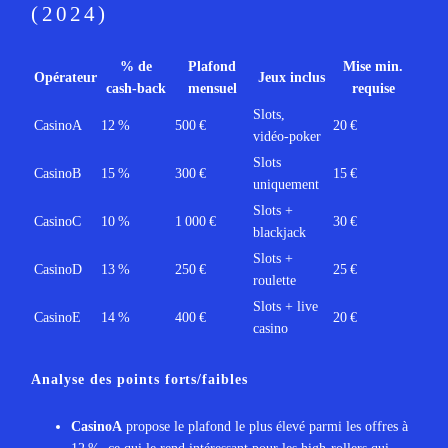
(2024)
% de
Plafond
Mise min.
Opérateur
Jeux inclus
cash‑back
mensuel
requise
Slots,
CasinoA
12 %
500 €
20 €
vidéo‑poker
Slots
CasinoB
15 %
300 €
15 €
uniquement
Slots +
CasinoC
10 %
1 000 €
30 €
blackjack
Slots +
CasinoD
13 %
250 €
25 €
roulette
Slots + live
CasinoE
14 %
400 €
20 €
casino
Analyse des points forts/faibles
CasinoA
propose le plafond le plus élevé parmi les offres à