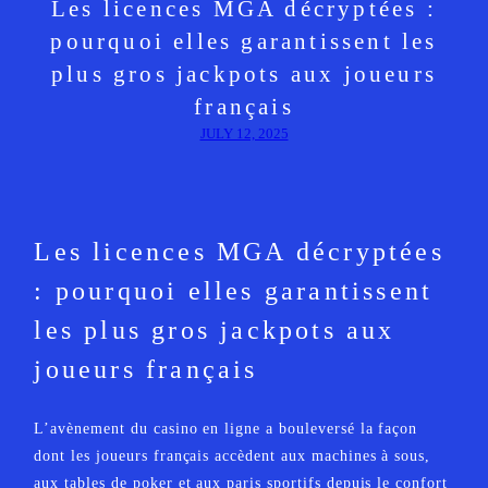
Les licences MGA décryptées :
pourquoi elles garantissent les
plus gros jackpots aux joueurs
français
JULY 12, 2025
Les licences MGA décryptées
: pourquoi elles garantissent
les plus gros jackpots aux
joueurs français
L’avènement du casino en ligne a bouleversé la façon
dont les joueurs français accèdent aux machines à sous,
aux tables de poker et aux paris sportifs depuis le confort