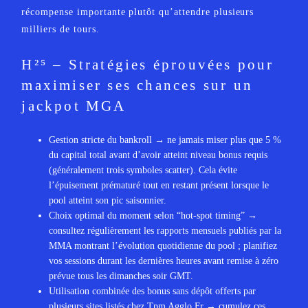
récompense importante plutôt qu’attendre plusieurs
milliers de tours.
H²⁵ – Stratégies éprouvées pour
maximiser ses chances sur un
jackpot MGA
Gestion stricte du bankroll → ne jamais miser plus que 5 %
du capital total avant d’avoir atteint niveau bonus requis
(généralement trois symboles scatter). Cela évite
l’épuisement prématuré tout en restant présent lorsque le
pool atteint son pic saisonnier.
Choix optimal du moment selon “hot‑spot timing” →
consultez régulièrement les rapports mensuels publiés par la
MMA montrant l’évolution quotidienne du pool ; planifiez
vos sessions durant les dernières heures avant remise à zéro
prévue tous les dimanches soir GMT.
Utilisation combinée des bonus sans dépôt offerts par
plusieurs sites listés chez Tpm Agglo.Fr → cumulez ces