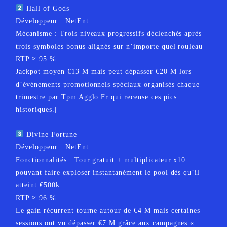
Hall of Gods
Développeur : NetEnt
Mécanisme : Trois niveaux progressifs déclenchés après
trois symboles bonus alignés sur n’importe quel rouleau
RTP ≈ 95 %
Jackpot moyen €13 M mais peut dépasser €20 M lors
d’événements promotionnels spéciaux organisés chaque
trimestre par Tpm Agglo.Fr qui recense ces pics
historiques.|
Divine Fortune
Développeur : NetEnt
Fonctionnalités : Tour gratuit + multiplicateur x10
pouvant faire exploser instantanément le pool dès qu’il
atteint €500k​
RTP ≈ 96 %
Le gain récurrent tourne autour de €4 M mais certaines
sessions ont vu dépasser €7 M grâce aux campagnes «