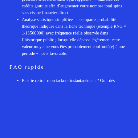
crédits gratuits afin d’augmenter votre nombre total spins
sans risque financier direct.
Analyse statistique simplifiée → comparez probabilité
théorique indiquée dans la fiche technique (exemple RNG =
1/13 500 000) avec fréquence réelle observée dans
l’historique public ; lorsqu’elle dépasse légèrement cette
valeur moyenne vous êtes probablement confronté(e) à une
période « hot » favorable.
FAQ rapide
Puis‑je retirer mon jackpot instantanément ? Oui, dès
validation KYC il est crédité sur votre compte portefeuille
puis transférable via virement bancaire ou crypto wallet en
moins de vingt‑quatre heures selon option choisie.
Le support client peut‑il bloquer ma demande ? Il ne peut
retenir aucun paiement légitime tant que vous avez fourni
preuve d’identité conforme aux exigences AML établies par
la MG A .
Quels sontles risques liés aux machines à haute volatilité ?