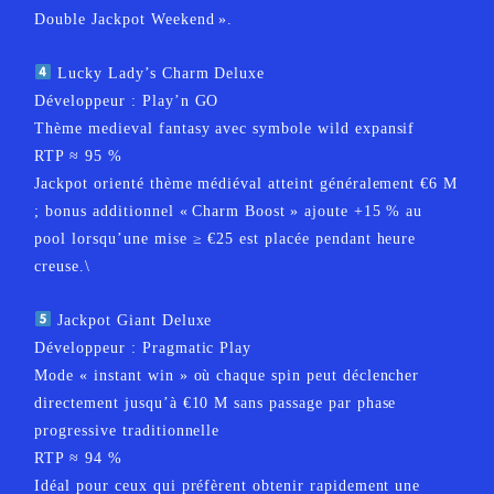
Double Jackpot Weekend ».
Lucky Lady’s Charm Deluxe
Développeur : Play’n GO
Thème medieval fantasy avec symbole wild expansif
RTP ≈ 95 %
Jackpot orienté thème médiéval atteint généralement €6 M
; bonus additionnel « Charm Boost » ajoute +15 % au
pool lorsqu’une mise ≥ €25 est placée pendant heure
creuse.\
Jackpot Giant Deluxe
Développeur : Pragmatic Play
Mode « instant win » où chaque spin peut déclencher
directement jusqu’à €10 M sans passage par phase
progressive traditionnelle
RTP ≈ 94 %
Idéal pour ceux qui préfèrent obtenir rapidement une