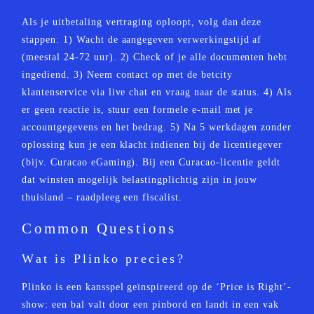
Als je uitbetaling vertraging oploopt, volg dan deze
stappen: 1) Wacht de aangegeven verwerkingstijd af
(meestal 24-72 uur). 2) Check of je alle documenten hebt
ingediend. 3) Neem contact op met de betcity
klantenservice via live chat en vraag naar de status. 4) Als
er geen reactie is, stuur een formele e-mail met je
accountgegevens en het bedrag. 5) Na 5 werkdagen zonder
oplossing kun je een klacht indienen bij de licentiegever
(bijv. Curacao eGaming). Bij een Curacao-licentie geldt
dat winsten mogelijk belastingplichtig zijn in jouw
thuisland – raadpleeg een fiscalist.
Common Questions
Wat is Plinko precies?
Plinko is een kansspel geïnspireerd op de ‘Price is Right’-
show: een bal valt door een pinbord en landt in een vak