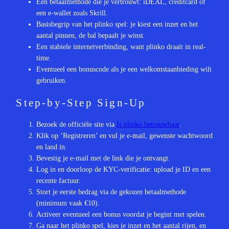
Een betaalmethode die je vertrouwt: iDEAL, creditcard of
een e-wallet zoals Skrill.
Basisbegrip van het plinko spel: je kiest een inzet en het
aantal pinnen, de bal bepaalt je winst.
Een stabiele internetverbinding, want plinko draait in real-
time.
Eventueel een bonuscode als je een welkomstaanbieding wilt
gebruiken.
Step-by-Step Sign-Up
Bezoek de officiële site via
Is plinko betrouwbaar
.
Klik op ‘Registreren’ en vul je e-mail, gewenste wachtwoord
en land in.
Bevestig je e-mail met de link die je ontvangt.
Log in en doorloop de KYC-verificatie: upload je ID en een
recente factuur.
Stort je eerste bedrag via de gekozen betaalmethode
(minimum vaak €10).
Activeer eventueel een bonus voordat je begint met spelen.
Ga naar het plinko spel, kies je inzet en het aantal rijen, en