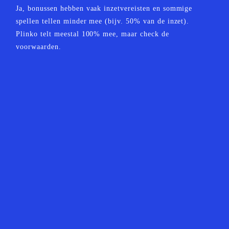
Ja, bonussen hebben vaak inzetvereisten en sommige
spellen tellen minder mee (bijv. 50% van de inzet).
Plinko telt meestal 100% mee, maar check de
voorwaarden.
Wat doe ik als ik mijn inzet niet kan
aanpassen?
Probeer de pagina te verversen of een andere browser. Als
het probleem aanhoudt, neem contact op met
klantenservice. Mogelijk is er een technische storing.
Belangrijk:
Speel verantwoord en stel altijd een limiet in
voor je verlies. Plinko is een kansspel, dus geniet van de
spanning maar riskeer nooit meer dan je kunt missen.