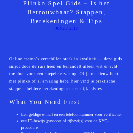
Plinko Spel Gids – Is het
Betrouwbaar? Stappen,
Berekeningen & Tips
JUNE 6, 2018
Online casino’s verschillen sterk in kwaliteit — deze gids
snijdt door de ruis heen en behandelt alleen wat er echt
toe doet voor een soepele ervaring. Of je nu nieuw bent
met plinko of al ervaring hebt, hier vind je praktische
stappen, heldere berekeningen en eerlijk advies.
What You Need First
Een geldige e-mail en een telefoonnummer voor verificatie.
een ID-bewijs (paspoort of rijbewijs) voor de KYC-
procedure.